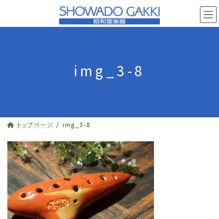
コ
ナ
ン
ビ
テ
ゲ
ン
ー
ツ
シ
へ
ョ
img_3-8
ス
ン
キ
に
ッ
移
プ
動
トップページ
img_3-8