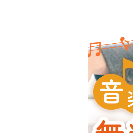
コ
ナ
ン
ビ
テ
ゲ
ン
ー
ツ
シ
へ
ョ
ス
ン
キ
に
ッ
移
プ
動