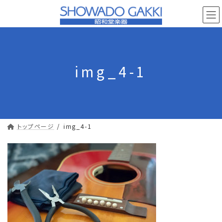
コ
ナ
ン
ビ
テ
ゲ
ン
ー
ツ
シ
へ
ョ
img_4-1
ス
ン
キ
に
ッ
移
プ
動
トップページ
img_4-1