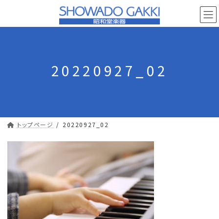
コ
ナ
ン
ビ
テ
ゲ
ン
ー
ツ
シ
へ
ョ
20220927_02
ス
ン
キ
に
ッ
移
プ
動
トップページ
20220927_02